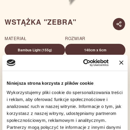
WSTĄŻKA "ZEBRA"
MATERIAŁ
ROZMIAR
Bambus Light (155g)
140cm x 6cm
ILOŚĆ
119,00
zł
−
+
Niniejsza strona korzysta z plików cookie
DO KOSZYKA
Wykorzystujemy pliki cookie do spersonalizowania treści
i reklam, aby oferować funkcje społecznościowe i
analizować ruch w naszej witrynie. Informacje o tym, jak
OPIS
TKANINA
SKŁAD
korzystasz z naszej witryny, udostępniamy partnerom
społecznościowym, reklamowym i analitycznym.
Partnerzy mogą połączyć te informacje z innymi danymi
Wstążki Babuszka, to mały dodatek który będzie pięknym