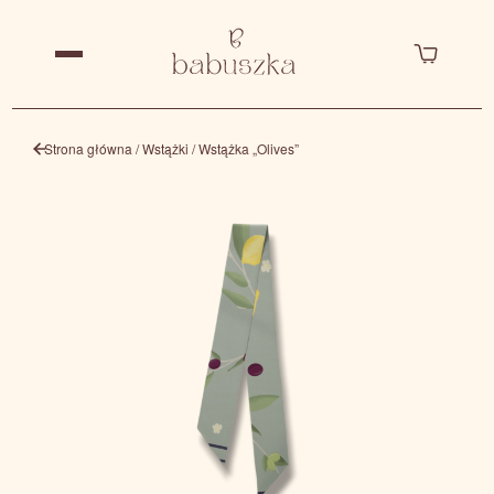
Strona główna
/
Wstążki
/ Wstążka „Olives”