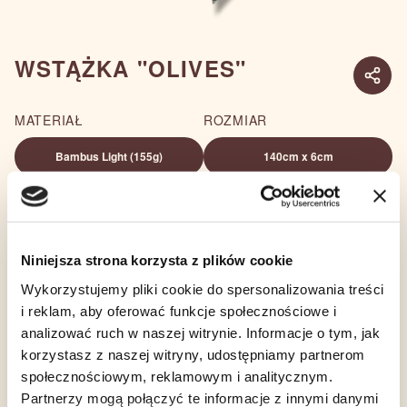
WSTĄŻKA "OLIVES"
MATERIAŁ
ROZMIAR
Bambus Light (155g)
140cm x 6cm
ILOŚĆ
119,00
zł
−
+
Niniejsza strona korzysta z plików cookie
DO KOSZYKA
Wykorzystujemy pliki cookie do spersonalizowania treści
i reklam, aby oferować funkcje społecznościowe i
analizować ruch w naszej witrynie. Informacje o tym, jak
OPIS
TKANINA
SKŁAD
korzystasz z naszej witryny, udostępniamy partnerom
społecznościowym, reklamowym i analitycznym.
Partnerzy mogą połączyć te informacje z innymi danymi
Wstążki Babuszka, to mały dodatek który będzie pięknym