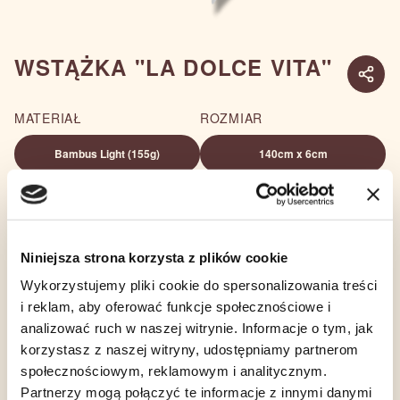
WSTĄŻKA "LA DOLCE VITA"
MATERIAŁ
ROZMIAR
Bambus Light (155g)
140cm x 6cm
ILOŚĆ
119,00
zł
−
+
Niniejsza strona korzysta z plików cookie
POWIADOM MNIE
Wykorzystujemy pliki cookie do spersonalizowania treści
i reklam, aby oferować funkcje społecznościowe i
analizować ruch w naszej witrynie. Informacje o tym, jak
OPIS
TKANINA
SKŁAD
korzystasz z naszej witryny, udostępniamy partnerom
społecznościowym, reklamowym i analitycznym.
Partnerzy mogą połączyć te informacje z innymi danymi